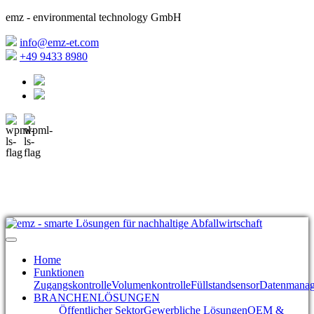
emz - environmental technology GmbH
info@emz-et.com
+49 9433 8980
Home
Funktionen
Zugangskontrolle
Volumenkontrolle
Füllstandsensor
Datenmana
BRANCHENLÖSUNGEN
Öffentlicher Sektor
Gewerbliche Lösungen
OEM &